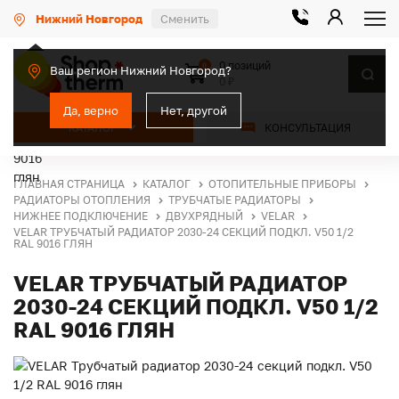
Нижний Новгород
Сменить
0 позиций
0
Ваш регион Нижний Новгород?
0 ₽
Да, верно
Нет, другой
КАТАЛОГ
КОНСУЛЬТАЦИЯ
ГЛАВНАЯ СТРАНИЦА
КАТАЛОГ
ОТОПИТЕЛЬНЫЕ ПРИБОРЫ
РАДИАТОРЫ ОТОПЛЕНИЯ
ТРУБЧАТЫЕ РАДИАТОРЫ
НИЖНЕЕ ПОДКЛЮЧЕНИЕ
ДВУХРЯДНЫЙ
VELAR
VELAR ТРУБЧАТЫЙ РАДИАТОР 2030-24 СЕКЦИЙ ПОДКЛ. V50 1/2
RAL 9016 ГЛЯН
VELAR ТРУБЧАТЫЙ РАДИАТОР
2030-24 СЕКЦИЙ ПОДКЛ. V50 1/2
RAL 9016 ГЛЯН