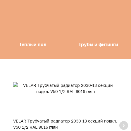
Теплый пол
Трубы и фитинги
VELAR Трубчатый радиатор 2030-13 секций подкл.
V
V50 1/2 RAL 9016 глян
V5