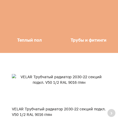
Теплый пол
Трубы и фитинги
VELAR Трубчатый радиатор 2030-22 секций подкл.
V
V50 1/2 RAL 9016 глян
V5