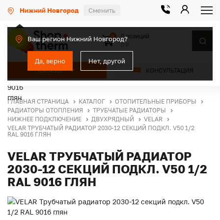
Нижний Новгород
Сменить
0 позиций
0
Ваш регион Нижний Новгород?
0 ₽
Да, верно
Нет, другой
КАТАЛОГ
КОНСУЛЬТАЦИЯ
ГЛАВНАЯ СТРАНИЦА
КАТАЛОГ
ОТОПИТЕЛЬНЫЕ ПРИБОРЫ
РАДИАТОРЫ ОТОПЛЕНИЯ
ТРУБЧАТЫЕ РАДИАТОРЫ
НИЖНЕЕ ПОДКЛЮЧЕНИЕ
ДВУХРЯДНЫЙ
VELAR
VELAR ТРУБЧАТЫЙ РАДИАТОР 2030-12 СЕКЦИЙ ПОДКЛ. V50 1/2
RAL 9016 ГЛЯН
VELAR ТРУБЧАТЫЙ РАДИАТОР
2030-12 СЕКЦИЙ ПОДКЛ. V50 1/2
RAL 9016 ГЛЯН