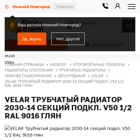
Нижний Новгород
Сменить
0 позиций
0
Ваш регион Нижний Новгород?
0 ₽
Да, верно
Нет, другой
КАТАЛОГ
КОНСУЛЬТАЦИЯ
ГЛАВНАЯ СТРАНИЦА
КАТАЛОГ
ОТОПИТЕЛЬНЫЕ ПРИБОРЫ
РАДИАТОРЫ ОТОПЛЕНИЯ
ТРУБЧАТЫЕ РАДИАТОРЫ
НИЖНЕЕ ПОДКЛЮЧЕНИЕ
ДВУХРЯДНЫЙ
VELAR
VELAR ТРУБЧАТЫЙ РАДИАТОР 2030-14 СЕКЦИЙ ПОДКЛ. V50 1/2
RAL 9016 ГЛЯН
VELAR ТРУБЧАТЫЙ РАДИАТОР
2030-14 СЕКЦИЙ ПОДКЛ. V50 1/2
RAL 9016 ГЛЯН