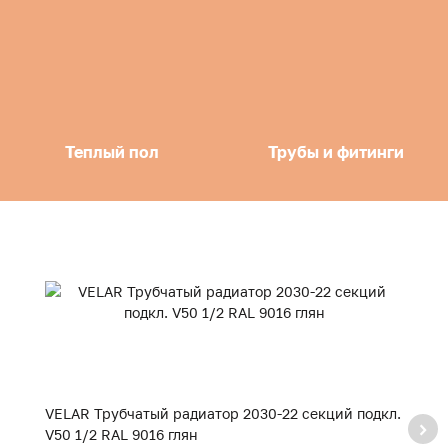
Теплый пол
Трубы и фитинги
VELAR Трубчатый радиатор 2030-22 секций подкл.
V
V50 1/2 RAL 9016 глян
V5