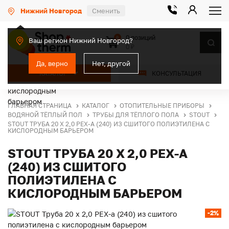
Нижний Новгород
Сменить
0 позиций
0
Ваш регион Нижний Новгород?
0 ₽
Да, верно
Нет, другой
КАТАЛОГ
КОНСУЛЬТАЦИЯ
ГЛАВНАЯ СТРАНИЦА
КАТАЛОГ
ОТОПИТЕЛЬНЫЕ ПРИБОРЫ
ВОДЯНОЙ ТЁПЛЫЙ ПОЛ
ТРУБЫ ДЛЯ ТЁПЛОГО ПОЛА
STOUT
STOUT ТРУБА 20 Х 2,0 PEX-A (240) ИЗ СШИТОГО ПОЛИЭТИЛЕНА С
КИСЛОРОДНЫМ БАРЬЕРОМ
STOUT ТРУБА 20 Х 2,0 PEX-A
(240) ИЗ СШИТОГО
ПОЛИЭТИЛЕНА С
КИСЛОРОДНЫМ БАРЬЕРОМ
-2%