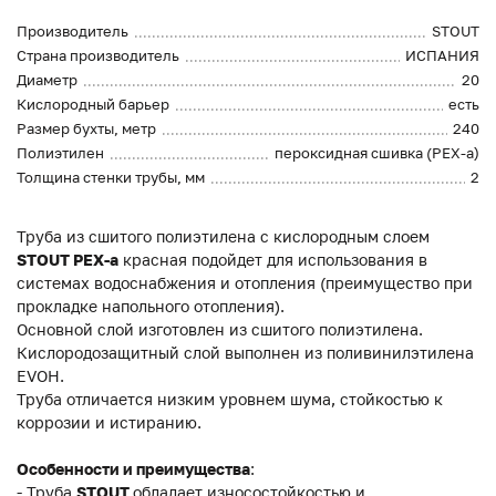
Производитель
STOUT
Страна производитель
ИСПАНИЯ
Диаметр
20
Кислородный барьер
есть
Размер бухты, метр
240
Полиэтилен
пероксидная сшивка (PEX-a)
Толщина стенки трубы, мм
2
Труба из сшитого полиэтилена с кислородным слоем
STOUT
PEX-a
красная подойдет для использования в
системах водоснабжения и отопления (преимущество при
прокладке напольного отопления).
Основной слой изготовлен из сшитого полиэтилена.
Кислородозащитный слой выполнен из поливинилэтилена
EVOH.
Труба отличается низким уровнем шума, стойкостью к
коррозии и истиранию.
Особенности и преимущества
:
- Труба
STOUT
обладает износостойкостью и