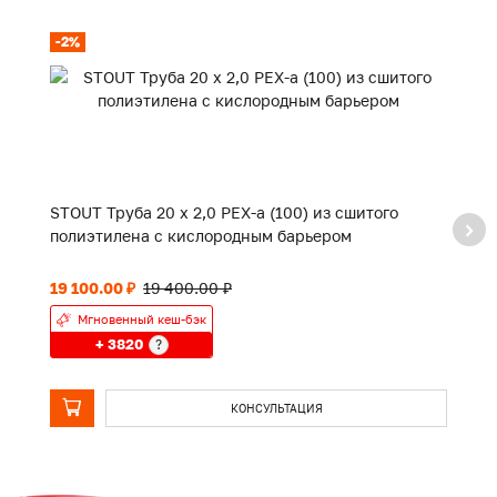
-2%
-
STOUT Труба 20 х 2,0 PEX-a (100) из сшитого
ST
полиэтилена с кислородным барьером
п
19 100.00 ₽
19 400.00 ₽
14
Мгновенный кеш-бэк
+ 3820
?
КОНСУЛЬТАЦИЯ