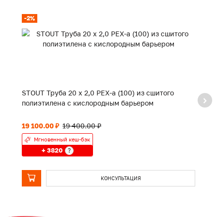
-2%
-
STOUT Труба 20 х 2,0 PEX-a (100) из сшитого
ST
полиэтилена с кислородным барьером
п
19 100.00 ₽
19 400.00 ₽
14
Мгновенный кеш-бэк
+ 3820
?
КОНСУЛЬТАЦИЯ