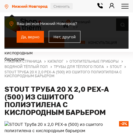
Нижний Новгород
Сменить
0 позиций
0
Ваш регион Нижний Новгород?
0 ₽
Да, верно
Нет, другой
КАТАЛОГ
КОНСУЛЬТАЦИЯ
ГЛАВНАЯ СТРАНИЦА
КАТАЛОГ
ОТОПИТЕЛЬНЫЕ ПРИБОРЫ
ВОДЯНОЙ ТЁПЛЫЙ ПОЛ
ТРУБЫ ДЛЯ ТЁПЛОГО ПОЛА
STOUT
STOUT ТРУБА 20 Х 2,0 PEX-A (500) ИЗ СШИТОГО ПОЛИЭТИЛЕНА С
КИСЛОРОДНЫМ БАРЬЕРОМ
STOUT ТРУБА 20 Х 2,0 PEX-A
(500) ИЗ СШИТОГО
ПОЛИЭТИЛЕНА С
КИСЛОРОДНЫМ БАРЬЕРОМ
-2%