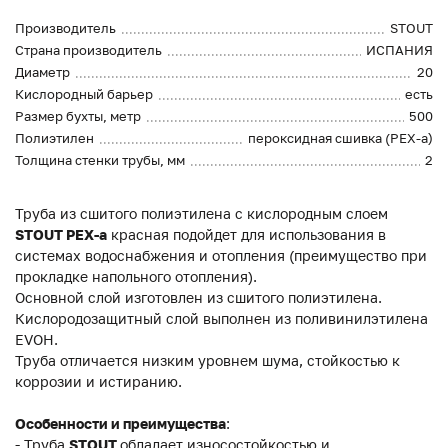
Производитель
STOUT
Страна производитель
ИСПАНИЯ
Диаметр
20
Кислородный барьер
есть
Размер бухты, метр
500
Полиэтилен
пероксидная сшивка (PEX-a)
Толщина стенки трубы, мм
2
Труба из сшитого полиэтилена с кислородным слоем
STOUT
PEX-a
красная подойдет для использования в
системах водоснабжения и отопления (преимущество при
прокладке напольного отопления).
Основной слой изготовлен из сшитого полиэтилена.
Кислородозащитный слой выполнен из поливинилэтилена
EVOH.
Труба отличается низким уровнем шума, стойкостью к
коррозии и истиранию.
Особенности и преимущества
:
- Труба
STOUT
обладает износостойкостью и