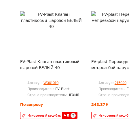
FV-Plast Клапан пластиковый
FV-plast Переходн
шаровой БЕЛЫЙ 40
мет.резьбой наруж
Артикул:
W301010
Артикул:
215020
Производитель:
FV-Plast
Производитель:
F
Страна производитель:
ЧЕХИЯ
Страна производ
По запросу
243.37 ₽
+ 0
?
Мгновенный кеш-бэк
Мгновенный кеш-б