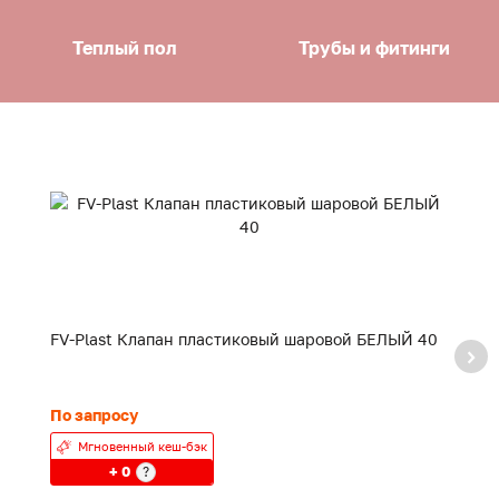
Теплый пол
Трубы и фитинги
FV-Plast Клапан пластиковый шаровой БЕЛЫЙ 40
F
20
По запросу
24
Мгновенный кеш-бэк
+ 0
?