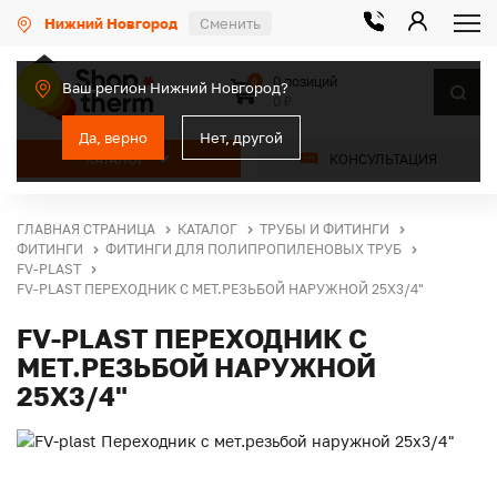
Нижний Новгород
Сменить
0 позиций
0
Ваш регион Нижний Новгород?
0 ₽
Да, верно
Нет, другой
КАТАЛОГ
КОНСУЛЬТАЦИЯ
ГЛАВНАЯ СТРАНИЦА
КАТАЛОГ
ТРУБЫ И ФИТИНГИ
ФИТИНГИ
ФИТИНГИ ДЛЯ ПОЛИПРОПИЛЕНОВЫХ ТРУБ
FV-PLAST
FV-PLAST ПЕРЕХОДНИК С МЕТ.РЕЗЬБОЙ НАРУЖНОЙ 25Х3/4"
FV-PLAST ПЕРЕХОДНИК С
МЕТ.РЕЗЬБОЙ НАРУЖНОЙ
25Х3/4"