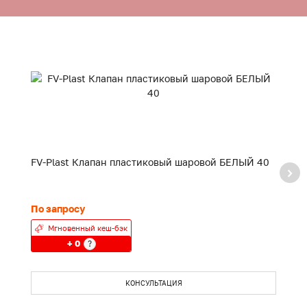
FV-Plast Клапан пластиковый шаровой БЕЛЫЙ 40
F
20
По запросу
24
Мгновенный кеш-бэк
+ 0
?
КОНСУЛЬТАЦИЯ