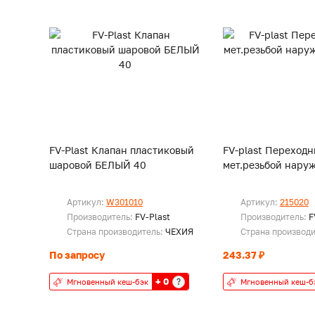
FV-Plast Клапан пластиковый
FV-plast Переходн
шаровой БЕЛЫЙ 40
мет.резьбой наруж
Артикул:
W301010
Артикул:
215020
Производитель:
FV-Plast
Производитель:
F
Страна производитель:
ЧЕХИЯ
Страна производ
По запросу
243.37 ₽
+ 0
?
Мгновенный кеш-бэк
Мгновенный кеш-б