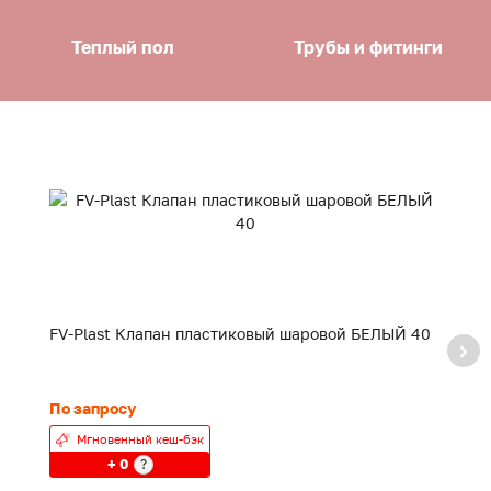
Теплый пол
Трубы и фитинги
FV-Plast Клапан пластиковый шаровой БЕЛЫЙ 40
F
20
По запросу
24
Мгновенный кеш-бэк
+ 0
?