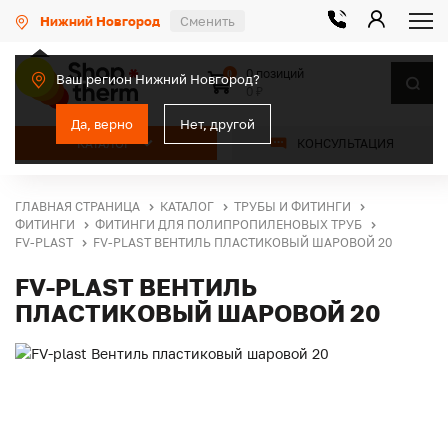
Нижний Новгород
Сменить
0 позиций
0
Ваш регион Нижний Новгород?
0 ₽
Да, верно
Нет, другой
КАТАЛОГ
КОНСУЛЬТАЦИЯ
ГЛАВНАЯ СТРАНИЦА
КАТАЛОГ
ТРУБЫ И ФИТИНГИ
ФИТИНГИ
ФИТИНГИ ДЛЯ ПОЛИПРОПИЛЕНОВЫХ ТРУБ
FV-PLAST
FV-PLAST ВЕНТИЛЬ ПЛАСТИКОВЫЙ ШАРОВОЙ 20
FV-PLAST ВЕНТИЛЬ
ПЛАСТИКОВЫЙ ШАРОВОЙ 20