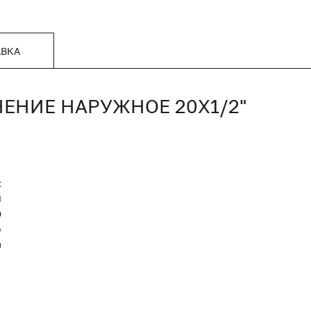
АВКА
НЕНИЕ НАРУЖНОЕ 20Х1/2"
t
Я
0
е
й