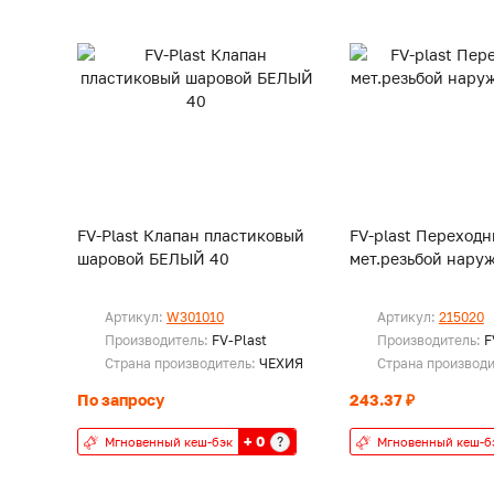
FV-Plast Клапан пластиковый
FV-plast Переходн
шаровой БЕЛЫЙ 40
мет.резьбой наруж
Артикул:
W301010
Артикул:
215020
Производитель:
FV-Plast
Производитель:
F
Страна производитель:
ЧЕХИЯ
Страна производ
По запросу
243.37 ₽
+ 0
?
Мгновенный кеш-бэк
Мгновенный кеш-б