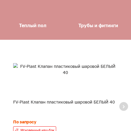
Теплый пол
Трубы и фитинги
FV-Plast Клапан пластиковый шаровой БЕЛЫЙ 40
F
20
По запросу
24
Мгновенный кеш-бэк