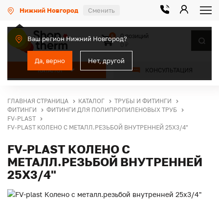
Нижний Новгород
Сменить
0 позиций
0
Ваш регион Нижний Новгород?
0 ₽
Да, верно
Нет, другой
КАТАЛОГ
КОНСУЛЬТАЦИЯ
ГЛАВНАЯ СТРАНИЦА
КАТАЛОГ
ТРУБЫ И ФИТИНГИ
ФИТИНГИ
ФИТИНГИ ДЛЯ ПОЛИПРОПИЛЕНОВЫХ ТРУБ
FV-PLAST
FV-PLAST КОЛЕНО С МЕТАЛЛ.РЕЗЬБОЙ ВНУТРЕННЕЙ 25X3/4"
FV-PLAST КОЛЕНО С
МЕТАЛЛ.РЕЗЬБОЙ ВНУТРЕННЕЙ
25X3/4"