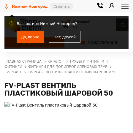
Нижний Новгород
Сменить
0 позиций
0
Ваш регион Нижний Новгород?
0 ₽
Да, верно
Нет, другой
КАТАЛОГ
КОНСУЛЬТАЦИЯ
ГЛАВНАЯ СТРАНИЦА
КАТАЛОГ
ТРУБЫ И ФИТИНГИ
ФИТИНГИ
ФИТИНГИ ДЛЯ ПОЛИПРОПИЛЕНОВЫХ ТРУБ
FV-PLAST
FV-PLAST ВЕНТИЛЬ ПЛАСТИКОВЫЙ ШАРОВОЙ 50
FV-PLAST ВЕНТИЛЬ
ПЛАСТИКОВЫЙ ШАРОВОЙ 50