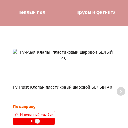
Теплый пол
Трубы и фитинги
FV-Plast Клапан пластиковый шаровой БЕЛЫЙ 40
F
20
По запросу
24
Мгновенный кеш-бэк
+ 0
?