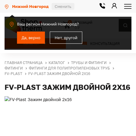
Нижний Новгород
Сменить
0 позиций
0
Ваш регион Нижний Новгород?
0 ₽
Да, верно
Нет, другой
КАТАЛОГ
КОНСУЛЬТАЦИЯ
ГЛАВНАЯ СТРАНИЦА
КАТАЛОГ
ТРУБЫ И ФИТИНГИ
ФИТИНГИ
ФИТИНГИ ДЛЯ ПОЛИПРОПИЛЕНОВЫХ ТРУБ
FV-PLAST
FV-PLAST ЗАЖИМ ДВОЙНОЙ 2Х16
FV-PLAST ЗАЖИМ ДВОЙНОЙ 2Х16