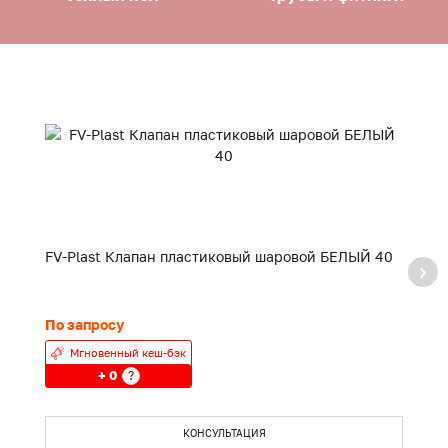
FV-Plast Клапан пластиковый шаровой БЕЛЫЙ 40
F
20
По запросу
24
Мгновенный кеш-бэк
+ 0
?
КОНСУЛЬТАЦИЯ