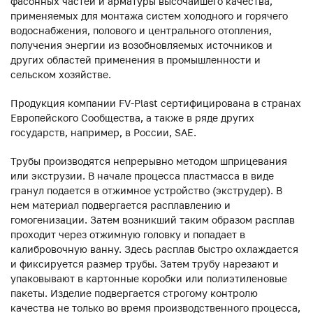
фасонных частей и арматуры высочайшего качества,
применяемых для монтажа систем холодного и горячего
водоснабжения, полового и центрального отопления,
получения энергии из возобновляемых источников и
других областей применения в промышленности и
сельском хозяйстве.
Продукция компании FV-Plast сертифицирована в странах
Европейского Сообщества, а также в ряде других
государств, например, в России, SAE.
Трубы производятся непрерывно методом шприцевания
или экструзии. В начале процесса пластмасса в виде
гранул подается в отжимное устройство (экструдер). В
нем материал подвергается расплавлению и
гомогенизации. Затем возникший таким образом расплав
проходит через отжимную головку и попадает в
калибровочную ванну. Здесь расплав быстро охлаждается
и фиксируется размер трубы. Затем трубу нарезают и
упаковывают в картонные коробки или полиэтиленовые
пакеты. Изделие подвергается строгому контролю
качества не только во время производственного процесса,