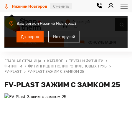
Нижний Новгород
Сменить
0 позиций
0
Ваш регион Нижний Новгород?
0 ₽
Да, верно
Нет, другой
КАТАЛОГ
КОНСУЛЬТАЦИЯ
ГЛАВНАЯ СТРАНИЦА
КАТАЛОГ
ТРУБЫ И ФИТИНГИ
ФИТИНГИ
ФИТИНГИ ДЛЯ ПОЛИПРОПИЛЕНОВЫХ ТРУБ
FV-PLAST
FV-PLAST ЗАЖИМ С ЗАМКОМ 25
FV-PLAST ЗАЖИМ С ЗАМКОМ 25