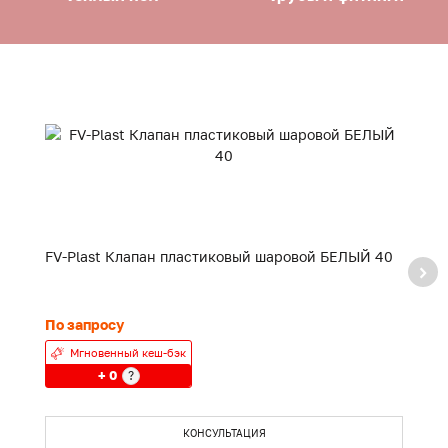
FV-Plast Клапан пластиковый шаровой БЕЛЫЙ 40
F
20
По запросу
24
Мгновенный кеш-бэк
+ 0
?
КОНСУЛЬТАЦИЯ