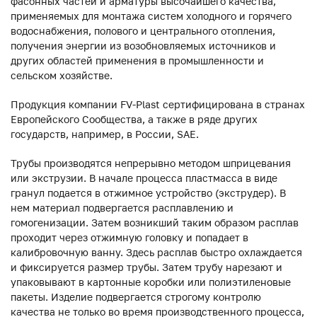
фасонных частей и арматуры высочайшего качества,
применяемых для монтажа систем холодного и горячего
водоснабжения, полового и центрального отопления,
получения энергии из возобновляемых источников и
других областей применения в промышленности и
сельском хозяйстве.
Продукция компании FV-Plast сертифицирована в странах
Европейского Сообщества, а также в ряде других
государств, например, в России, SAE.
Трубы производятся непрерывно методом шприцевания
или экструзии. В начале процесса пластмасса в виде
гранул подается в отжимное устройство (экструдер). В
нем материал подвергается расплавлению и
гомогенизации. Затем возникший таким образом расплав
проходит через отжимную головку и попадает в
калибровочную ванну. Здесь расплав быстро охлаждается
и фиксируется размер трубы. Затем трубу нарезают и
упаковывают в картонные коробки или полиэтиленовые
пакеты. Изделие подвергается строгому контролю
качества не только во время производственного процесса,