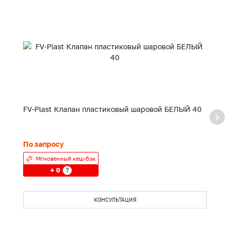
FV-Plast Клапан пластиковый шаровой БЕЛЫЙ 40
F
20
По запросу
24
Мгновенный кеш-бэк
+ 0
?
КОНСУЛЬТАЦИЯ