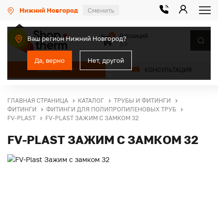
Нижний Новгород
Сменить
0 позиций
0
Ваш регион Нижний Новгород?
0 ₽
Да, верно
Нет, другой
КАТАЛОГ
КОНСУЛЬТАЦИЯ
ГЛАВНАЯ СТРАНИЦА
КАТАЛОГ
ТРУБЫ И ФИТИНГИ
ФИТИНГИ
ФИТИНГИ ДЛЯ ПОЛИПРОПИЛЕНОВЫХ ТРУБ
FV-PLAST
FV-PLAST ЗАЖИМ С ЗАМКОМ 32
FV-PLAST ЗАЖИМ С ЗАМКОМ 32