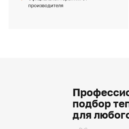
производителя
Профессио
подбор те
для любог