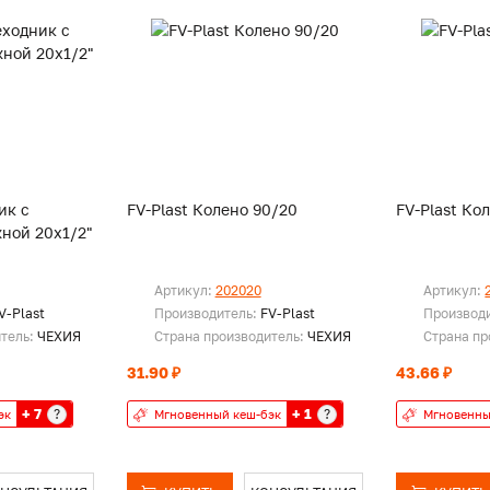
ик с
FV-Plast Колено 90/20
FV-Plast Ко
ной 20х1/2"
Артикул:
202020
Артикул:
V-Plast
Производитель:
FV-Plast
Производ
итель:
ЧЕХИЯ
Страна производитель:
ЧЕХИЯ
Страна пр
31.90 ₽
43.66 ₽
+ 7
+ 1
?
?
эк
Мгновенный кеш-бэк
Мгновенны