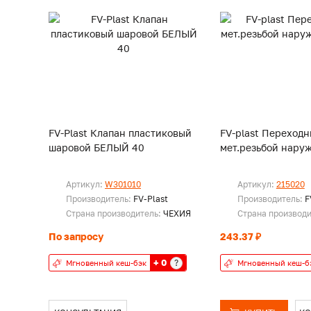
FV-Plast Клапан пластиковый
FV-plast Переходн
шаровой БЕЛЫЙ 40
мет.резьбой наруж
Артикул:
W301010
Артикул:
215020
Производитель:
FV-Plast
Производитель:
F
Страна производитель:
ЧЕХИЯ
Страна производ
По запросу
243.37 ₽
+ 0
?
Мгновенный кеш-бэк
Мгновенный кеш-б