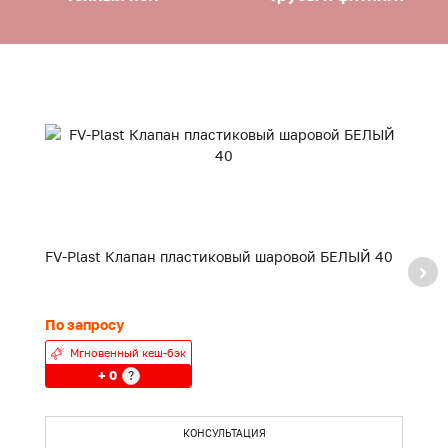
FV-Plast Клапан пластиковый шаровой БЕЛЫЙ 40
F
20
По запросу
24
Мгновенный кеш-бэк
+ 0
?
КОНСУЛЬТАЦИЯ