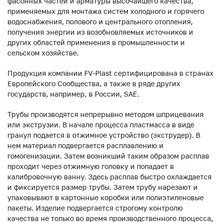
фасонных частей и арматуры высочайшего качества,
применяемых для монтажа систем холодного и горячего
водоснабжения, полового и центрального отопления,
получения энергии из возобновляемых источников и
других областей применения в промышленности и
сельском хозяйстве.
Продукция компании FV-Plast сертифицирована в странах
Европейского Сообщества, а также в ряде других
государств, например, в России, SAE.
Трубы производятся непрерывно методом шприцевания
или экструзии. В начале процесса пластмасса в виде
гранул подается в отжимное устройство (экструдер). В
нем материал подвергается расплавлению и
гомогенизации. Затем возникший таким образом расплав
проходит через отжимную головку и попадает в
калибровочную ванну. Здесь расплав быстро охлаждается
и фиксируется размер трубы. Затем трубу нарезают и
упаковывают в картонные коробки или полиэтиленовые
пакеты. Изделие подвергается строгому контролю
качества не только во время производственного процесса,