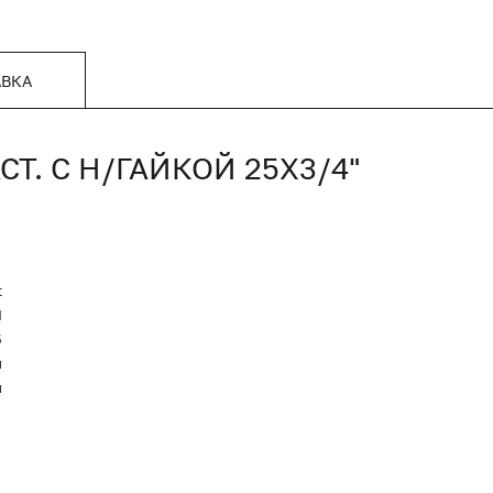
АВКА
СТ. С Н/ГАЙКОЙ 25Х3/4"
t
Я
5
й
й