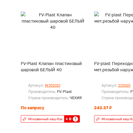
FV-Plast Клапан пластиковый
FV-plast Переходн
шаровой БЕЛЫЙ 40
мет.резьбой наруж
Артикул:
W301010
Артикул:
215020
Производитель:
FV-Plast
Производитель:
F
Страна производитель:
ЧЕХИЯ
Страна производ
По запросу
243.37 ₽
+ 0
?
Мгновенный кеш-бэк
Мгновенный кеш-б