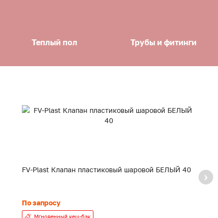
Теплый пол
Трубы и фитинги
FV-Plast Клапан пластиковый шаровой БЕЛЫЙ 40
F
20
По запросу
24
Мгновенный кеш-бэк