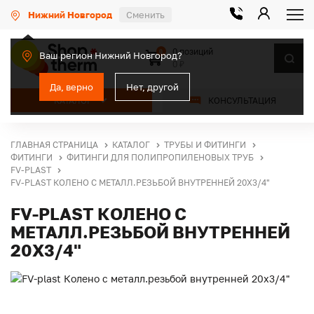
Нижний Новгород
Сменить
0 позиций
0
Ваш регион Нижний Новгород?
0 ₽
Да, верно
Нет, другой
КАТАЛОГ
КОНСУЛЬТАЦИЯ
ГЛАВНАЯ СТРАНИЦА
КАТАЛОГ
ТРУБЫ И ФИТИНГИ
ФИТИНГИ
ФИТИНГИ ДЛЯ ПОЛИПРОПИЛЕНОВЫХ ТРУБ
FV-PLAST
FV-PLAST КОЛЕНО С МЕТАЛЛ.РЕЗЬБОЙ ВНУТРЕННЕЙ 20X3/4"
FV-PLAST КОЛЕНО С
МЕТАЛЛ.РЕЗЬБОЙ ВНУТРЕННЕЙ
20X3/4"