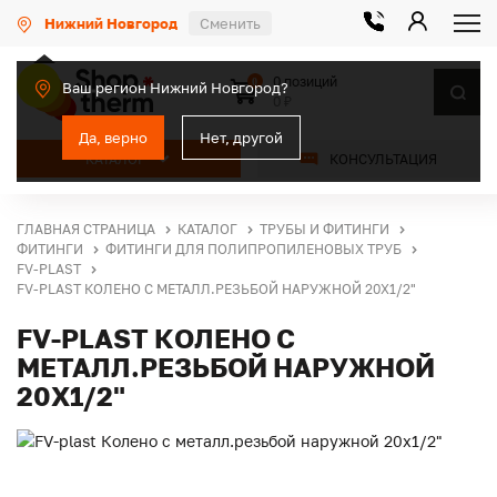
Нижний Новгород
Сменить
0 позиций
0
Ваш регион Нижний Новгород?
0 ₽
Да, верно
Нет, другой
КАТАЛОГ
КОНСУЛЬТАЦИЯ
ГЛАВНАЯ СТРАНИЦА
КАТАЛОГ
ТРУБЫ И ФИТИНГИ
ФИТИНГИ
ФИТИНГИ ДЛЯ ПОЛИПРОПИЛЕНОВЫХ ТРУБ
FV-PLAST
FV-PLAST КОЛЕНО С МЕТАЛЛ.РЕЗЬБОЙ НАРУЖНОЙ 20X1/2"
FV-PLAST КОЛЕНО С
МЕТАЛЛ.РЕЗЬБОЙ НАРУЖНОЙ
20X1/2"