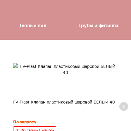
Теплый пол
Трубы и фитинги
FV-Plast Клапан пластиковый шаровой БЕЛЫЙ 40
F
20
По запросу
24
Мгновенный кеш-бэк