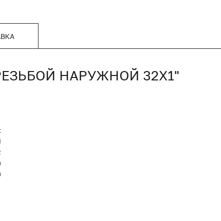
АВКА
РЕЗЬБОЙ НАРУЖНОЙ 32X1"
t
Я
2
й
й