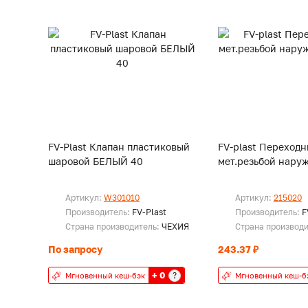
FV-Plast Клапан пластиковый
FV-plast Переходн
шаровой БЕЛЫЙ 40
мет.резьбой наруж
Артикул:
W301010
Артикул:
215020
Производитель:
FV-Plast
Производитель:
F
Страна производитель:
ЧЕХИЯ
Страна производ
По запросу
243.37 ₽
+ 0
?
Мгновенный кеш-бэк
Мгновенный кеш-б