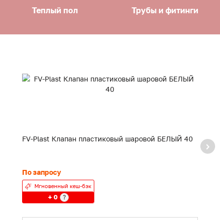
Теплый пол
Трубы и фитинги
FV-Plast Клапан пластиковый шаровой БЕЛЫЙ 40
F
20
По запросу
24
Мгновенный кеш-бэк
+ 0
?