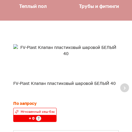
Теплый пол
Трубы и фитинги
FV-Plast Клапан пластиковый шаровой БЕЛЫЙ 40
F
20
По запросу
24
Мгновенный кеш-бэк
+ 0
?