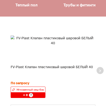
Теплый пол
Трубы и фитинги
FV-Plast Клапан пластиковый шаровой БЕЛЫЙ 40
F
20
По запросу
24
Мгновенный кеш-бэк
+ 0
?