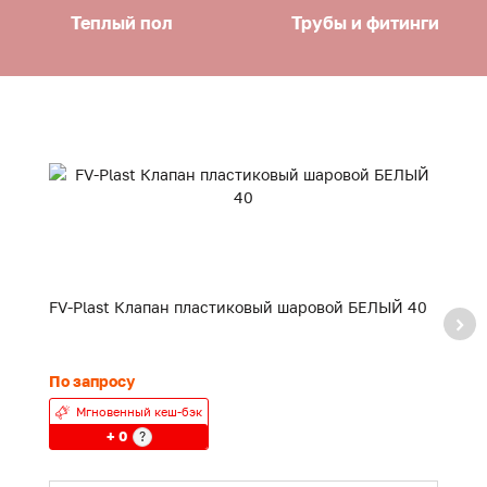
Теплый пол
Трубы и фитинги
FV-Plast Клапан пластиковый шаровой БЕЛЫЙ 40
F
20
По запросу
24
Мгновенный кеш-бэк
+ 0
?