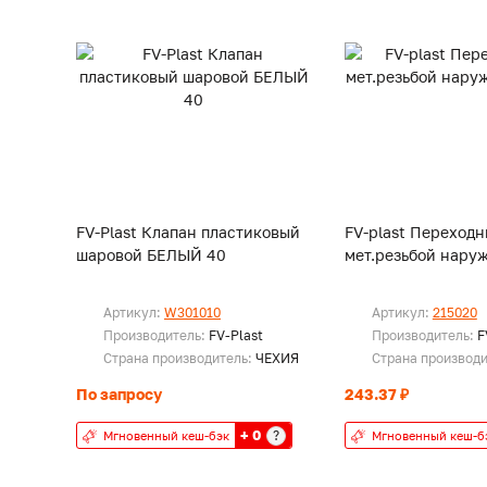
FV-Plast Клапан пластиковый
FV-plast Переходн
шаровой БЕЛЫЙ 40
мет.резьбой наруж
Артикул:
W301010
Артикул:
215020
Производитель:
FV-Plast
Производитель:
F
Страна производитель:
ЧЕХИЯ
Страна производ
По запросу
243.37 ₽
+ 0
?
Мгновенный кеш-бэк
Мгновенный кеш-б