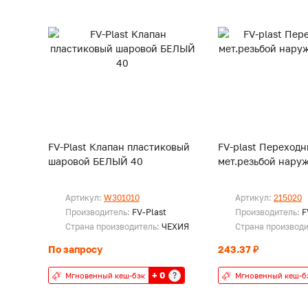
FV-Plast Клапан пластиковый
FV-plast Переходн
шаровой БЕЛЫЙ 40
мет.резьбой наруж
Артикул:
W301010
Артикул:
215020
Производитель:
FV-Plast
Производитель:
F
Страна производитель:
ЧЕХИЯ
Страна производ
По запросу
243.37 ₽
+ 0
?
Мгновенный кеш-бэк
Мгновенный кеш-б