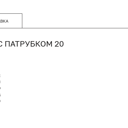
АВКА
С ПАТРУБКОМ 20
t
Я
0
д
й