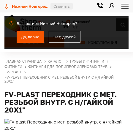
Нижний Новгород
Сменить
0 позиций
0
Ваш регион Нижний Новгород?
0 ₽
Да, верно
Нет, другой
КАТАЛОГ
КОНСУЛЬТАЦИЯ
ГЛАВНАЯ СТРАНИЦА
КАТАЛОГ
ТРУБЫ И ФИТИНГИ
ФИТИНГИ
ФИТИНГИ ДЛЯ ПОЛИПРОПИЛЕНОВЫХ ТРУБ
FV-PLAST
FV-PLAST ПЕРЕХОДНИК С МЕТ. РЕЗЬБОЙ ВНУТР. С Н/ГАЙКОЙ
20Х1"
FV-PLAST ПЕРЕХОДНИК С МЕТ.
РЕЗЬБОЙ ВНУТР. С Н/ГАЙКОЙ
20Х1"