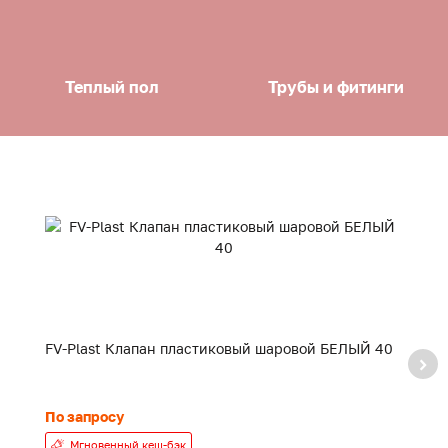
Теплый пол
Трубы и фитинги
FV-Plast Клапан пластиковый шаровой БЕЛЫЙ 40
F
20
По запросу
24
Мгновенный кеш-бэк