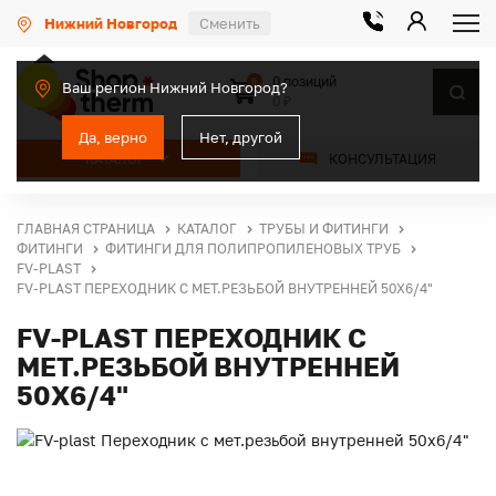
Нижний Новгород
Сменить
0 позиций
0
Ваш регион Нижний Новгород?
0 ₽
Да, верно
Нет, другой
КАТАЛОГ
КОНСУЛЬТАЦИЯ
ГЛАВНАЯ СТРАНИЦА
КАТАЛОГ
ТРУБЫ И ФИТИНГИ
ФИТИНГИ
ФИТИНГИ ДЛЯ ПОЛИПРОПИЛЕНОВЫХ ТРУБ
FV-PLAST
FV-PLAST ПЕРЕХОДНИК С МЕТ.РЕЗЬБОЙ ВНУТРЕННЕЙ 50Х6/4"
FV-PLAST ПЕРЕХОДНИК С
МЕТ.РЕЗЬБОЙ ВНУТРЕННЕЙ
50Х6/4"