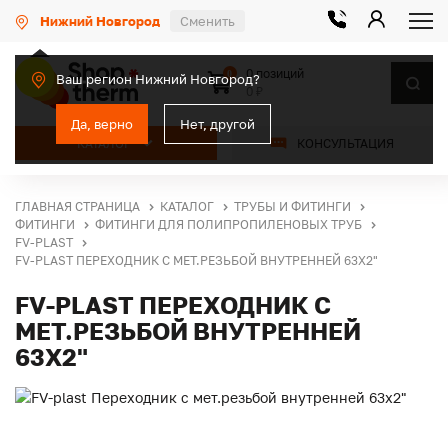
Нижний Новгород
Сменить
0 позиций
0
Ваш регион Нижний Новгород?
0 ₽
Да, верно
Нет, другой
КАТАЛОГ
КОНСУЛЬТАЦИЯ
ГЛАВНАЯ СТРАНИЦА
КАТАЛОГ
ТРУБЫ И ФИТИНГИ
ФИТИНГИ
ФИТИНГИ ДЛЯ ПОЛИПРОПИЛЕНОВЫХ ТРУБ
FV-PLAST
FV-PLAST ПЕРЕХОДНИК С МЕТ.РЕЗЬБОЙ ВНУТРЕННЕЙ 63Х2"
FV-PLAST ПЕРЕХОДНИК С
МЕТ.РЕЗЬБОЙ ВНУТРЕННЕЙ
63Х2"