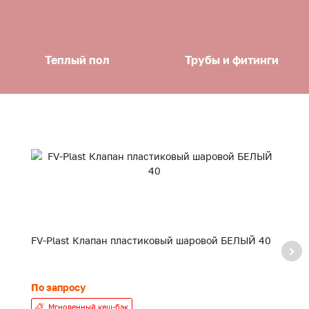
Теплый пол
Трубы и фитинги
FV-Plast Клапан пластиковый шаровой БЕЛЫЙ 40
F
20
По запросу
24
Мгновенный кеш-бэк