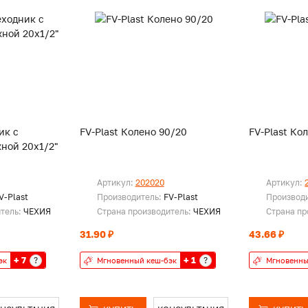
ик с
FV-Plast Колено 90/20
FV-Plast Ко
ной 20х1/2"
Артикул:
202020
Артикул:
V-Plast
Производитель:
FV-Plast
Производ
итель:
ЧЕХИЯ
Страна производитель:
ЧЕХИЯ
Страна пр
31.90 ₽
43.66 ₽
+ 7
+ 1
?
?
эк
Мгновенный кеш-бэк
Мгновенны