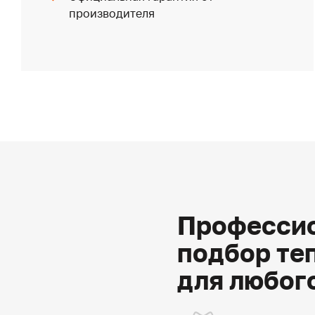
производителя
Профессио
подбор те
для любог