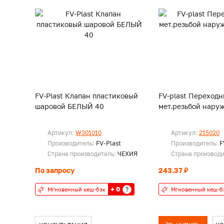
FV-Plast Клапан пластиковый
FV-plast Переходн
шаровой БЕЛЫЙ 40
мет.резьбой наруж
Артикул:
W301010
Артикул:
215020
Производитель:
FV-Plast
Производитель:
F
Страна производитель:
ЧЕХИЯ
Страна производ
По запросу
243.37 ₽
+ 0
?
Мгновенный кеш-бэк
Мгновенный кеш-б