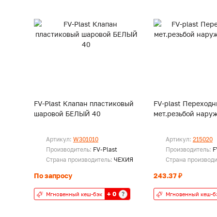
FV-Plast Клапан пластиковый
FV-plast Переходн
шаровой БЕЛЫЙ 40
мет.резьбой наруж
Артикул:
W301010
Артикул:
215020
Производитель:
FV-Plast
Производитель:
F
Страна производитель:
ЧЕХИЯ
Страна производ
По запросу
243.37 ₽
+ 0
?
Мгновенный кеш-бэк
Мгновенный кеш-б