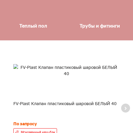
Теплый пол
Трубы и фитинги
FV-Plast Клапан пластиковый шаровой БЕЛЫЙ 40
F
20
По запросу
24
Мгновенный кеш-бэк