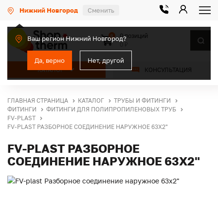
Нижний Новгород
Сменить
0 позиций
0
Ваш регион Нижний Новгород?
0 ₽
Да, верно
Нет, другой
КАТАЛОГ
КОНСУЛЬТАЦИЯ
ГЛАВНАЯ СТРАНИЦА
КАТАЛОГ
ТРУБЫ И ФИТИНГИ
ФИТИНГИ
ФИТИНГИ ДЛЯ ПОЛИПРОПИЛЕНОВЫХ ТРУБ
FV-PLAST
FV-PLAST РАЗБОРНОЕ СОЕДИНЕНИЕ НАРУЖНОЕ 63Х2"
FV-PLAST РАЗБОРНОЕ
СОЕДИНЕНИЕ НАРУЖНОЕ 63Х2"