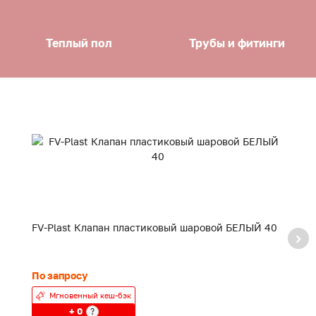
Теплый пол
Трубы и фитинги
FV-Plast Клапан пластиковый шаровой БЕЛЫЙ 40
F
20
По запросу
24
Мгновенный кеш-бэк
+ 0
?