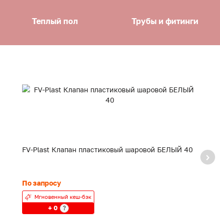
Теплый пол
Трубы и фитинги
FV-Plast Клапан пластиковый шаровой БЕЛЫЙ 40
F
20
По запросу
24
Мгновенный кеш-бэк
+ 0
?