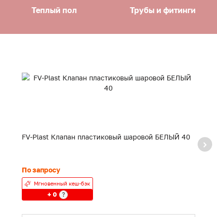
Теплый пол
Трубы и фитинги
FV-Plast Клапан пластиковый шаровой БЕЛЫЙ 40
F
20
По запросу
24
Мгновенный кеш-бэк
+ 0
?