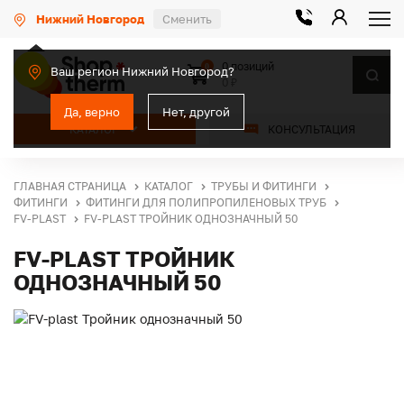
Нижний Новгород
Сменить
0 позиций
0
Ваш регион Нижний Новгород?
0 ₽
Да, верно
Нет, другой
КАТАЛОГ
КОНСУЛЬТАЦИЯ
ГЛАВНАЯ СТРАНИЦА
КАТАЛОГ
ТРУБЫ И ФИТИНГИ
ФИТИНГИ
ФИТИНГИ ДЛЯ ПОЛИПРОПИЛЕНОВЫХ ТРУБ
FV-PLAST
FV-PLAST ТРОЙНИК ОДНОЗНАЧНЫЙ 50
FV-PLAST ТРОЙНИК
ОДНОЗНАЧНЫЙ 50