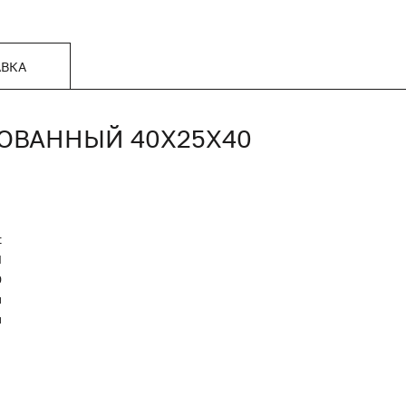
АВКА
ОВАННЫЙ 40Х25Х40
t
Я
0
й
й