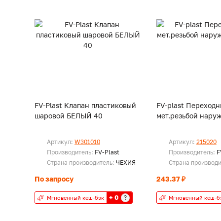
FV-Plast Клапан пластиковый
FV-plast Переходн
шаровой БЕЛЫЙ 40
мет.резьбой наруж
Артикул:
W301010
Артикул:
215020
Производитель:
FV-Plast
Производитель:
F
Страна производитель:
ЧЕХИЯ
Страна производ
По запросу
243.37 ₽
+ 0
?
Мгновенный кеш-бэк
Мгновенный кеш-б