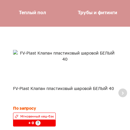
Теплый пол
Трубы и фитинги
FV-Plast Клапан пластиковый шаровой БЕЛЫЙ 40
F
20
По запросу
24
Мгновенный кеш-бэк
+ 0
?