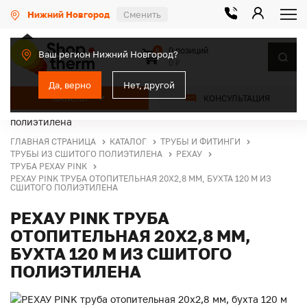
Нижний Новгород
Сменить
0 позиций
0
Ваш регион Нижний Новгород?
0 ₽
Да, верно
Нет, другой
КАТАЛОГ
КОНСУЛЬТАЦИЯ
ГЛАВНАЯ СТРАНИЦА
КАТАЛОГ
ТРУБЫ И ФИТИНГИ
ТРУБЫ ИЗ СШИТОГО ПОЛИЭТИЛЕНА
РЕХАУ
ТРУБА РЕХАУ PINK
РЕХАУ PINK ТРУБА ОТОПИТЕЛЬНАЯ 20Х2,8 ММ, БУХТА 120 М ИЗ
СШИТОГО ПОЛИЭТИЛЕНА
РЕХАУ PINK ТРУБА
ОТОПИТЕЛЬНАЯ 20Х2,8 ММ,
БУХТА 120 М ИЗ СШИТОГО
ПОЛИЭТИЛЕНА