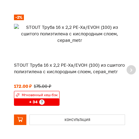
-2%
-
STOUT Труба 16 х 2,2 PE-Xa/EVOH (100) из сшитого
ST
полиэтилена с кислородным слоем, серая_metr
п
172.00 ₽
175.00 ₽
39
Мгновенный кеш-бэк
+ 34
?
КОНСУЛЬТАЦИЯ