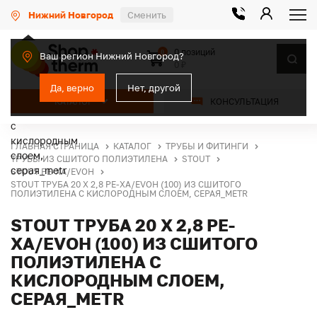
Нижний Новгород
Сменить
0 позиций
0
Ваш регион Нижний Новгород?
0 ₽
Да, верно
Нет, другой
КАТАЛОГ
КОНСУЛЬТАЦИЯ
ГЛАВНАЯ СТРАНИЦА
КАТАЛОГ
ТРУБЫ И ФИТИНГИ
ТРУБЫ ИЗ СШИТОГО ПОЛИЭТИЛЕНА
STOUT
STOUT PE-XA/EVOH
STOUT ТРУБА 20 Х 2,8 PE-XA/EVOH (100) ИЗ СШИТОГО
ПОЛИЭТИЛЕНА С КИСЛОРОДНЫМ СЛОЕМ, СЕРАЯ_METR
STOUT ТРУБА 20 Х 2,8 PE-
XA/EVOH (100) ИЗ СШИТОГО
ПОЛИЭТИЛЕНА С
КИСЛОРОДНЫМ СЛОЕМ,
СЕРАЯ_METR