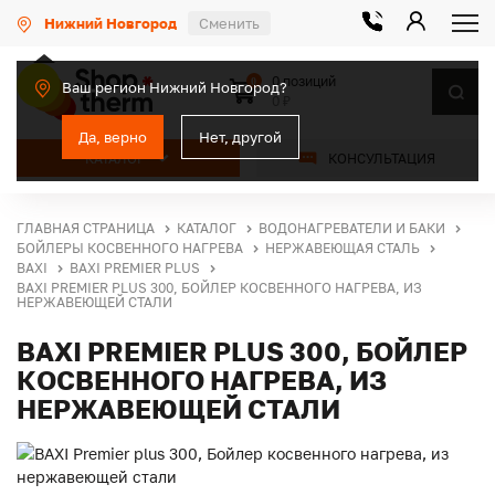
Нижний Новгород
Сменить
0 позиций
0
Ваш регион Нижний Новгород?
0 ₽
Да, верно
Нет, другой
КАТАЛОГ
КОНСУЛЬТАЦИЯ
ГЛАВНАЯ СТРАНИЦА
КАТАЛОГ
ВОДОНАГРЕВАТЕЛИ И БАКИ
БОЙЛЕРЫ КОСВЕННОГО НАГРЕВА
НЕРЖАВЕЮЩАЯ СТАЛЬ
BAXI
BAXI PREMIER PLUS
BAXI PREMIER PLUS 300, БОЙЛЕР КОСВЕННОГО НАГРЕВА, ИЗ
НЕРЖАВЕЮЩЕЙ СТАЛИ
BAXI PREMIER PLUS 300, БОЙЛЕР
КОСВЕННОГО НАГРЕВА, ИЗ
НЕРЖАВЕЮЩЕЙ СТАЛИ