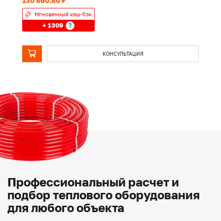
130 860.80 ₽
15
Мгновенный кеш-бэк
+ 1309
?
КОНСУЛЬТАЦИЯ
Профессиональный расчет и
подбор теплового оборудования
для любого объекта