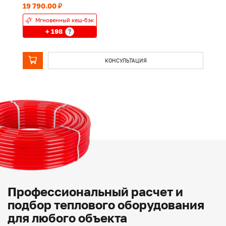
19 790.00 ₽
24
Мгновенный кеш-бэк
+ 198
?
КОНСУЛЬТАЦИЯ
Профессиональный расчет и
подбор теплового оборудования
для любого объекта