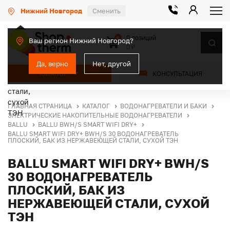
Нижний Новгород
Сменить
0 позиций
0
Ваш регион Нижний Новгород?
0 ₽
Да, верно
Нет, другой
КАТАЛОГ
КОНСУЛЬТАЦИЯ
ГЛАВНАЯ СТРАНИЦА
КАТАЛОГ
ВОДОНАГРЕВАТЕЛИ И БАКИ
ЭЛЕКТРИЧЕСКИЕ НАКОПИТЕЛЬНЫЕ ВОДОНАГРЕВАТЕЛИ
BALLU
BALLU BWH/S SMART WIFI DRY+
BALLU SMART WIFI DRY+ BWH/S 30 ВОДОНАГРЕВАТЕЛЬ
ПЛОСКИЙ, БАК ИЗ НЕРЖАВЕЮЩЕЙ СТАЛИ, СУХОЙ ТЭН
BALLU SMART WIFI DRY+ BWH/S
30 ВОДОНАГРЕВАТЕЛЬ
ПЛОСКИЙ, БАК ИЗ
НЕРЖАВЕЮЩЕЙ СТАЛИ, СУХОЙ
ТЭН