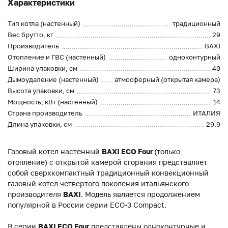
Характеристики
Тип котла (настенный)
традиционный
Вес брутто, кг
29
Производитель
BAXI
Отопление и ГВС (настенный)
одноконтурный
Ширина упаковки, см
40
Дымоудаление (настенный)
атмосферный (открытая камера)
Высота упаковки, см
73
Мощность, кВт (настенный)
14
Страна производитель
ИТАЛИЯ
Длина упаковки, см
29.9
Газовый котел настенный
BAXI ECO Four
(только
отопление) с открытой камерой сгорания представляет
собой сверхкомпактный традиционный конвекционный
газовый котел четвертого поколения итальянского
производителя
BAXI
. Модель является продолжением
популярной в России серии ECO-3 Compact.
В серии
BAXI ECO Four
представлены одноконтурные и