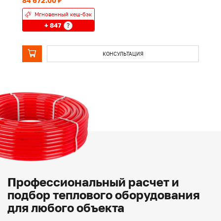
84 672.00 ₽
10
Мгновенный кеш-бэк
+ 847
?
КОНСУЛЬТАЦИЯ
Профессиональный расчет и
подбор теплового оборудования
для любого объекта