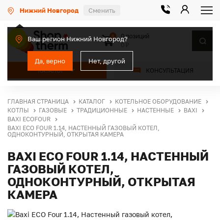
Нижний Новгород
Сменить
0 позиций
0
Ваш регион Нижний Новгород?
0 ₽
Да, верно
Нет, другой
КАТАЛОГ
КОНСУЛЬТАЦИЯ
ГЛАВНАЯ СТРАНИЦА
КАТАЛОГ
КОТЕЛЬНОЕ ОБОРУДОВАНИЕ
КОТЛЫ
ГАЗОВЫЕ
ТРАДИЦИОННЫЕ
НАСТЕННЫЕ
BAXI
BAXI ECOFOUR
BAXI ECO FOUR 1.14, НАСТЕННЫЙ ГАЗОВЫЙ КОТЕЛ,
ОДНОКОНТУРНЫЙ, ОТКРЫТАЯ КАМЕРА
BAXI ECO FOUR 1.14, НАСТЕННЫЙ
ГАЗОВЫЙ КОТЕЛ,
ОДНОКОНТУРНЫЙ, ОТКРЫТАЯ
КАМЕРА