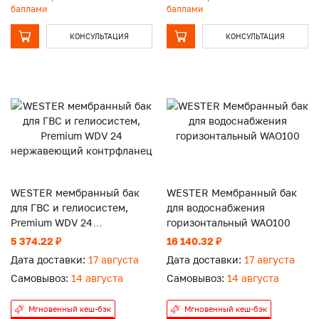
баллами
баллами
КОНСУЛЬТАЦИЯ
КОНСУЛЬТАЦИЯ
WESTER мембранный бак
WESTER Мембранный бак
для ГВС и гелиосистем,
для водоснабжения
Premium WDV 24
горизонтальный WAO100
нержавеющий контрфланец
5 374.22 ₽
16 140.32 ₽
Дата доставки:
17 августа
Дата доставки:
17 августа
Самовывоз:
14 августа
Самовывоз:
14 августа
Мгновенный кеш-бэк
Мгновенный кеш-бэк