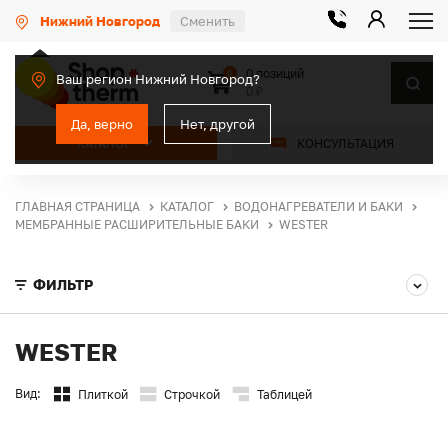
Нижний Новгород
Сменить
0 позиций
0
Ваш регион Нижний Новгород?
0 ₽
Да, верно
Нет, другой
КАТАЛОГ
КОНСУЛЬТАЦИЯ
ГЛАВНАЯ СТРАНИЦА
КАТАЛОГ
ВОДОНАГРЕВАТЕЛИ И БАКИ
МЕМБРАННЫЕ РАСШИРИТЕЛЬНЫЕ БАКИ
WESTER
ФИЛЬТР
WESTER
Вид:
Плиткой
Строчкой
Таблицей