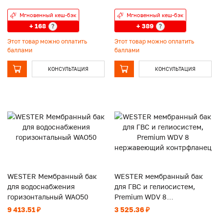
Мгновенный кеш-бэк
Мгновенный кеш-бэк
+ 168
+ 389
?
?
Этот товар можно оплатить
Этот товар можно оплатить
баллами
баллами
КОНСУЛЬТАЦИЯ
КОНСУЛЬТАЦИЯ
WESTER Мембранный бак
WESTER мембранный бак
для водоснабжения
для ГВС и гелиосистем,
горизонтальный WAO50
Premium WDV 8
нержавеющий контрфланец
9 413.51 ₽
3 525.36 ₽