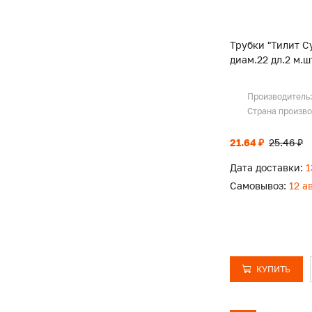
Трубки "Тилит Су
диам.22 дл.2 м.ш
Производитель
Страна произв
21.64 ₽
25.46 ₽
Дата доставки:
1
Самовывоз:
12 а
КУПИТЬ