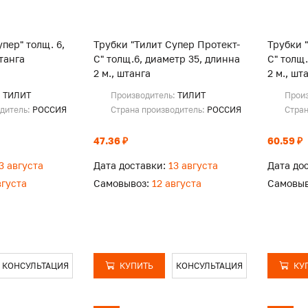
пер" толщ. 6,
Трубки "Тилит Супер Протект-
Трубки 
танга
С" толщ.6, диаметр 35, длинна
С" толщ.
2 м., штанга
2 м., шт
:
ТИЛИТ
Производитель:
ТИЛИТ
Прои
одитель:
РОССИЯ
Страна производитель:
РОССИЯ
Стран
47.36 ₽
60.59 ₽
3 августа
Дата доставки:
13 августа
Дата до
вгуста
Самовывоз:
12 августа
Самовыв
КОНСУЛЬТАЦИЯ
КУПИТЬ
КОНСУЛЬТАЦИЯ
КУ