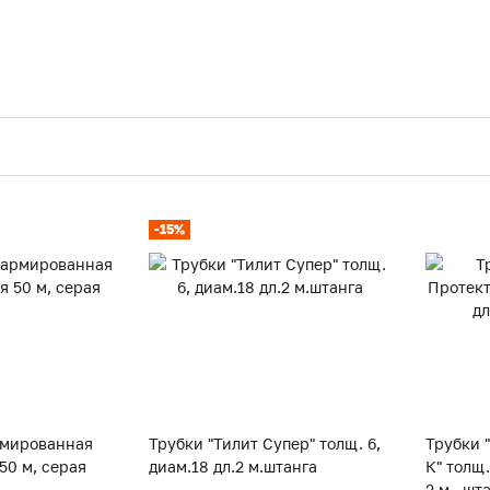
-15%
рмированная
Трубки "Тилит Супер" толщ. 6,
Трубки 
50 м, серая
диам.18 дл.2 м.штанга
К" толщ.
2 м., шт