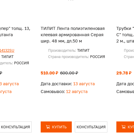
пер" толщ. 13,
ТИЛИТ Лента полиэтиленовая
Трубки 
штанга
клеевая армированная Серая
С" толщ.
шир. 48 мм, дл.50 м
2 м., шт
14132SU
Производитель:
ТИЛИТ
Прои
:
ТИЛИТ
Страна производитель:
РОССИЯ
Стран
одитель:
РОССИЯ
₽
510.00 ₽
600.00 ₽
29.78 ₽
3 августа
Дата доставки:
13 августа
Дата до
вгуста
Самовывоз:
12 августа
Самовыв
КОНСУЛЬТАЦИЯ
КУПИТЬ
КОНСУЛЬТАЦИЯ
КУ