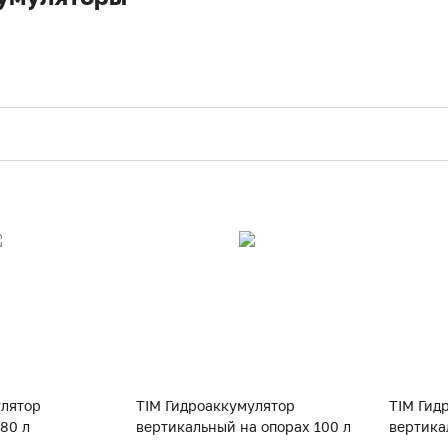
улятор
TIM Гидроаккумулятор
TIM Гид
80 л
вертикальный на опорах 100 л
вертика