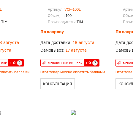
L
Артикул:
VCF-100L
Арти
Объем, л:
100
Объем
:
TIM
Производитель:
TIM
Прои
По запросу
По запр
8 августа
Дата доставки:
18 августа
Дата до
вгуста
Самовывоз:
17 августа
Самовыв
+ 0
+ 0
?
?
-бэк
Мгновенный кеш-бэк
Мгнов
оплатить баллами
Этот товар можно оплатить баллами
Этот тов
КОНСУЛЬТАЦИЯ
КОНСУЛ