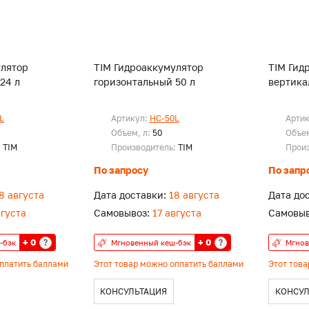
улятор
TIM Гидроаккумулятор
TIM Гид
24 л
горизонтальный 50 л
вертика
L
Артикул:
HC-50L
Арти
Объем, л:
50
Объем
:
TIM
Производитель:
TIM
Прои
По запросу
По запр
8 августа
Дата доставки:
18 августа
Дата до
вгуста
Самовывоз:
17 августа
Самовыв
+ 0
+ 0
?
?
-бэк
Мгновенный кеш-бэк
Мгнов
оплатить баллами
Этот товар можно оплатить баллами
Этот тов
КОНСУЛЬТАЦИЯ
КОНСУЛ