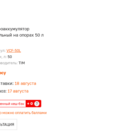
роаккумулятор
льный на опорах 50 л
кул:
VCF-50L
, л:
50
зводитель:
TIM
осу
ставки:
18 августа
оз:
17 августа
+ 0
?
енный кеш-бэк
ар можно оплатить баллами
ЬТАЦИЯ