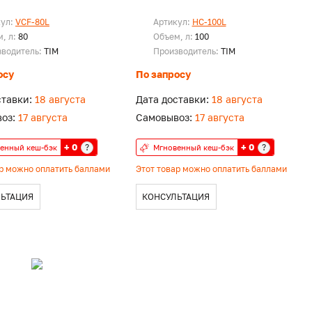
кул:
VCF-80L
Артикул:
HC-100L
, л:
80
Объем, л:
100
зводитель:
TIM
Производитель:
TIM
осу
По запросу
ставки:
18 августа
Дата доставки:
18 августа
оз:
17 августа
Самовывоз:
17 августа
+ 0
+ 0
?
?
енный кеш-бэк
Мгновенный кеш-бэк
ар можно оплатить баллами
Этот товар можно оплатить баллами
ЬТАЦИЯ
КОНСУЛЬТАЦИЯ