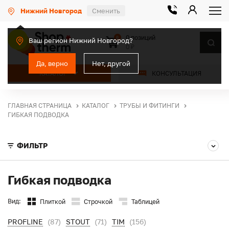
Нижний Новгород
Сменить
0 позиций
0
Ваш регион Нижний Новгород?
0 ₽
Да, верно
Нет, другой
КАТАЛОГ
КОНСУЛЬТАЦИЯ
ГЛАВНАЯ СТРАНИЦА
КАТАЛОГ
ТРУБЫ И ФИТИНГИ
ГИБКАЯ ПОДВОДКА
ФИЛЬТР
Гибкая подводка
Вид:
Плиткой
Строчкой
Таблицей
PROFLINE
(87)
STOUT
(71)
TIM
(156)