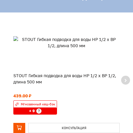
STOUT Гибкая подводка для воды НР 1/2 х ВР 1/2,
ST
длина 500 мм
д
439.00 ₽
64
Мгновенный кеш-бэк
+ 9
?
КОНСУЛЬТАЦИЯ