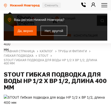
Нижний Новгород
Сменить
0 позиций
0
Ваш регион Нижний Новгород?
0 ₽
Да, верно
Нет, другой
КАТАЛОГ
КОНСУЛЬТАЦИЯ
ГЛАВНАЯ СТРАНИЦА
КАТАЛОГ
ТРУБЫ И ФИТИНГИ
ГИБКАЯ ПОДВОДКА
STOUT
STOUT ГИБКАЯ ПОДВОДКА ДЛЯ ВОДЫ НР 1/2 Х ВР 1/2, ДЛИНА
400 ММ
STOUT ГИБКАЯ ПОДВОДКА ДЛЯ
ВОДЫ НР 1/2 Х ВР 1/2, ДЛИНА 400
ММ