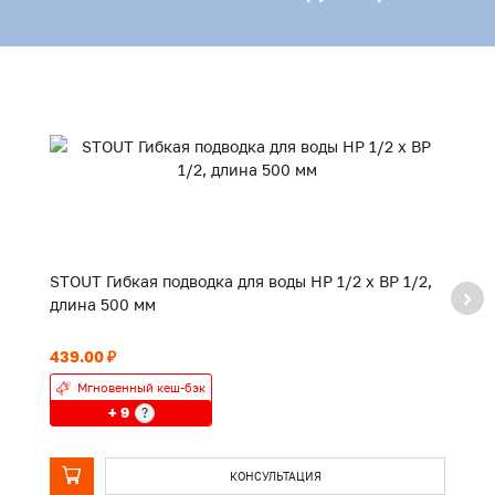
STOUT Гибкая подводка для воды НР 1/2 х ВР 1/2,
ST
длина 500 мм
д
439.00 ₽
64
Мгновенный кеш-бэк
+ 9
?
КОНСУЛЬТАЦИЯ